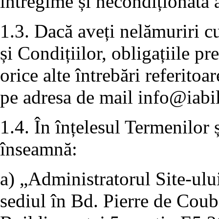
întregime și necondiționată a
1.3. Dacă aveți nelămuriri c
și Condițiilor, obligațiile p
orice alte întrebări referitoa
pe adresa de mail
info@iabil
1.4. În înțelesul Termenilor 
înseamnă:
a) „Administratorul Site-ulu
sediul în Bd. Pierre de Coube