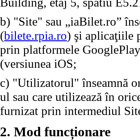
Building, etaj 5, spatiu E5.2
b) "Site" sau „iaBilet.ro” în
(
bilete.rpia.ro
) şi aplicaţiile
prin platformele GooglePlay
(versiunea iOS;
c) "Utilizatorul" înseamnă o
ul sau care utilizează în ori
furnizat prin intermediul Sit
2. Mod funcționare