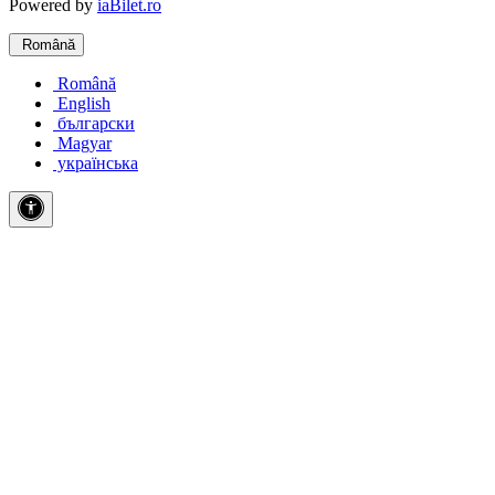
Powered by
iaBilet.ro
Română
Română
English
български
Magyar
українська